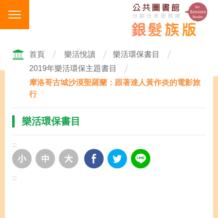
跳
到
主
要
內
首頁
樂活悅讀
樂活環保書目
容
2019年樂活環保主題書目
區
摩洛哥古城沙漠聖羅蘭：跟著達人黃作炎的電影旅
塊
行
樂活環保書目
:::
:::