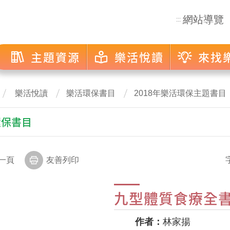
網站導覽
:::
主題資源
樂活悅讀
來找
樂活悅讀
樂活環保書目
2018年樂活環保主題書目
環保書目
一頁
友善列印
九型體質食療全
作者：
林家揚