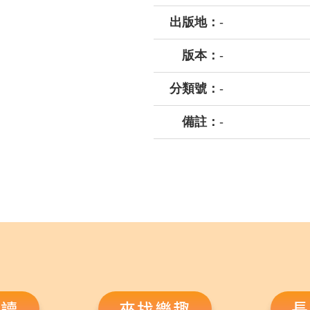
出版地：
-
版本：
-
分類號：
-
備註：
-
悅讀
來找樂趣
長