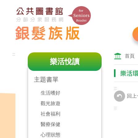
跳
到
主
要
內
容
區
:::
塊
首頁
樂活悅讀
樂活
主題書單
:::
生活嗜好
回上
觀光旅遊
:::
社會福利
醫療保健
心理狀態