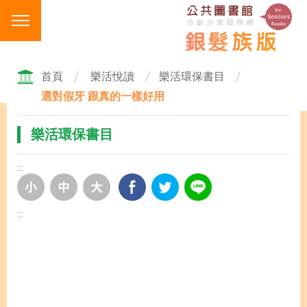
跳
到
主
要
內
首頁
樂活悅讀
樂活環保書目
容
選對假牙 跟真的一樣好用
區
塊
樂活環保書目
:::
:::