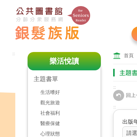
跳
到
主
要
內
容
區
:::
塊
首頁
樂活悅讀
主題
主題書單
:::
生活嗜好
回上
觀光旅遊
:::
社會福利
出版
醫療保健
心理狀態