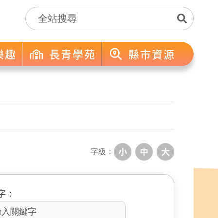
樂趣
長青學苑
縣市資源
字級：
字