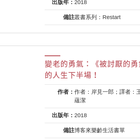
出版年：
2018
備註
叢書系列：Restart
變老的勇氣：《被討厭的勇
的人生下半場！
作者：
作者：岸見一郎；譯者：
蘊潔
出版年：
2018
備註
博客來樂齡生活書單