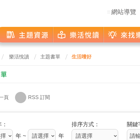
網站導覽
:::
主題資源
樂活悅讀
來找
樂活悅讀
主題書單
生活嗜好
書單
一頁
RSS 訂閱
年
排序方式
關鍵
年 ~
年