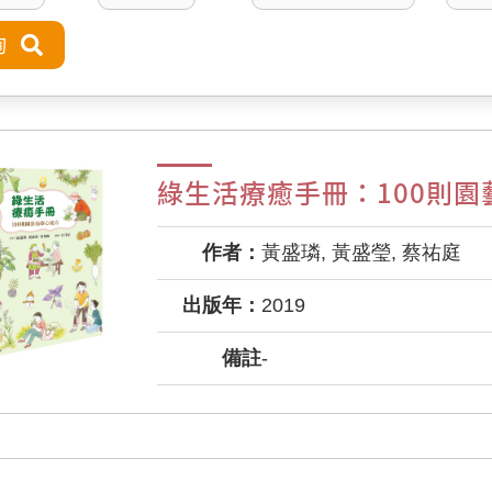
綠生活療癒手冊：100則園
作者：
黃盛璘, 黃盛瑩, 蔡祐庭
出版年：
2019
備註
-