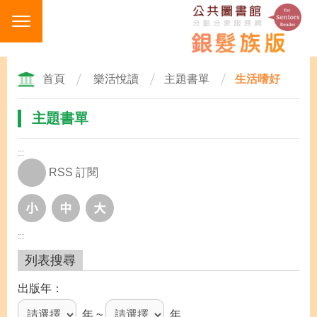
跳
到
主
要
內
首頁
樂活悅讀
主題書單
生活嗜好
容
區
主題書單
塊
:::
RSS 訂閱
:::
列表搜尋
出版年
年 ~
年