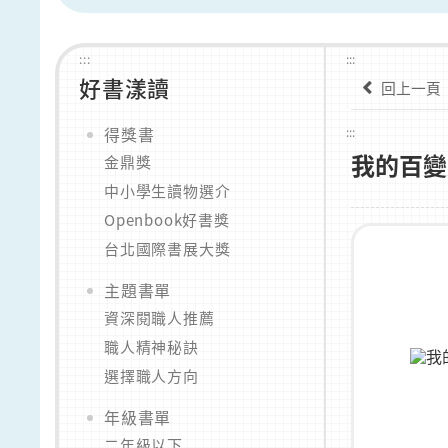
:::
:::
好書漾讀
回上一頁
得獎書
:::
我的百變
金鼎獎
中小學生讀物選介
Openbook好書獎
台北國際書展大獎
主題書單
資深閱職人推薦
職人精神秘訣
選擇職人方向
年級書單
二年級以下