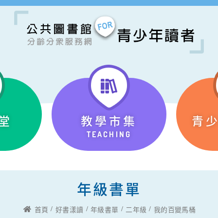
堂
教學市集
青
TEACHING
年級書單
首頁
好書漾讀
年級書單
二年級
我的百變馬桶