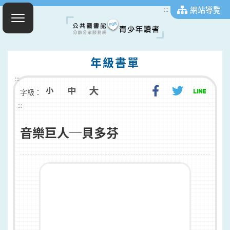
網站導覽
:::
年級書單
:::
字級：
:::
音樂巨人─貝多芬