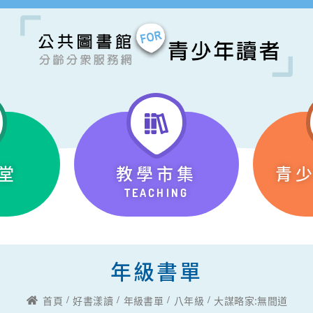
堂
教學市集
青
TEACHING
年級書單
首頁
好書漾讀
年級書單
八年級
大謀略家:無間道