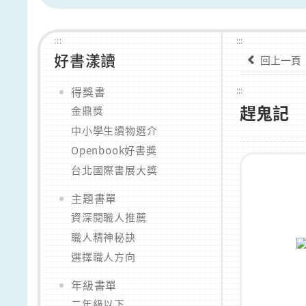
:::
:::
好書漾讀
回上一頁
得獎書
:::
趕鬼記
金鼎獎
中小學生讀物選介
Openbook好書獎
台北國際書展大獎
主題書單
資深閱職人推薦
職人精神秘訣
選擇職人方向
年級書單
二年級以下