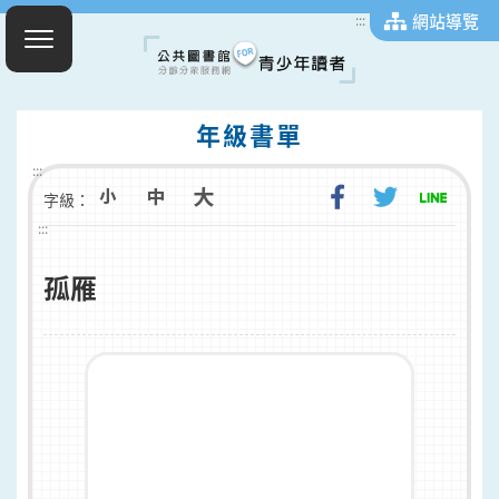
網站導覽
:::
年級書單
:::
字級：
:::
孤雁