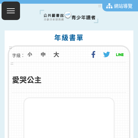
網站導覽
:::
年級書單
:::
字級：
:::
愛哭公主