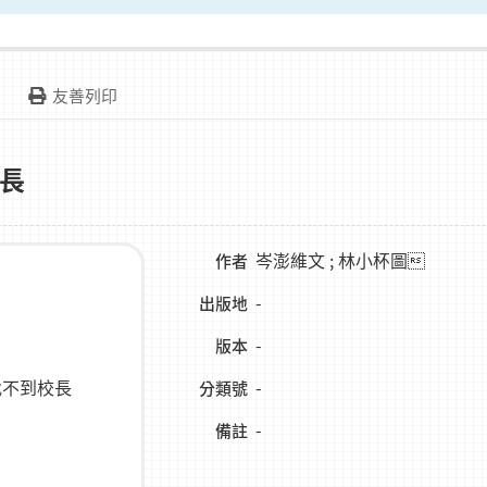
友善列印
長
岑澎維文 ; 林小杯圖
作者
-
出版地
-
版本
-
分類號
-
備註