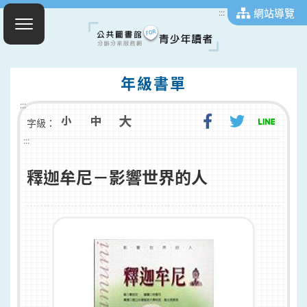
網站導覽
:::
年級書單
:::
字級：
:::
釋迦牟尼－影響世界的人