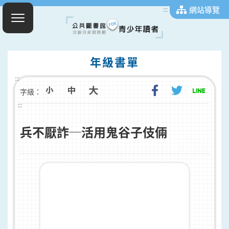
網站導覽
:::
年級書單
:::
字級：
:::
兵不厭詐─活用鬼谷子伎倆