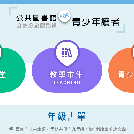
堂
教學市集
青
TEACHING
年級書單
首頁
好書漾讀
年級書單
九年級
從0開始圖解達文西