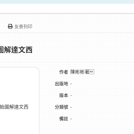
友善列印
圖解達文西
陳彬彬著
作者
-
出版地
-
版本
-
分類號
-
備註