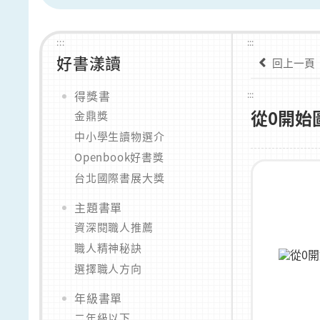
:::
:::
好書漾讀
回上一頁
得獎書
:::
從0開始
金鼎獎
中小學生讀物選介
Openbook好書獎
台北國際書展大獎
主題書單
資深閱職人推薦
職人精神秘訣
選擇職人方向
年級書單
二年級以下