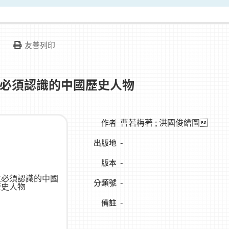
友善列印
必須認識的中國歷史人物
曹若梅著 ; 洪國俊繪圖
作者
-
出版地
-
版本
-
分類號
-
備註