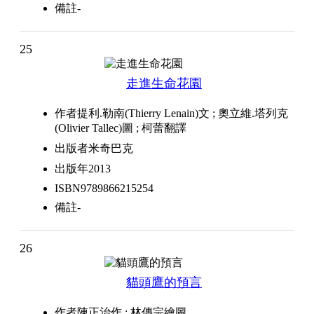
備註
-
25
走進生命花園
作者
提利.勒南(Thierry Lenain)文 ; 奧立維.塔列克
(Olivier Tallec)圖 ; 柯蕾翻譯
出版者
米奇巴克
出版年
2013
ISBN
9789866215254
備註
-
26
貓頭鷹的預言
作者
陳正治作 ; 林傳宗繪圖