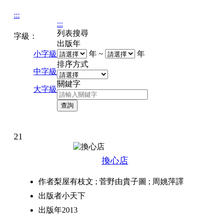
:::
:::
列表搜尋
字級：
出版年
小字級
年 ~
年
排序方式
中字級
關鍵字
大字級
21
換心店
作者
梨屋有枝文 ; 菅野由貴子圖 ; 周姚萍譯
出版者
小天下
出版年
2013