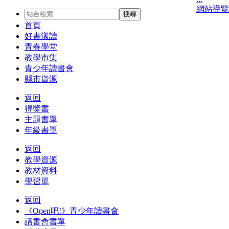
網站導覽
首頁
好書漾讀
青春學堂
教學市集
青少年讀書會
縣市資源
返回
得獎書
主題書單
年級書單
返回
教學資源
教材資料
學習單
返回
《Open吧!》青少年讀書會
讀書會書單