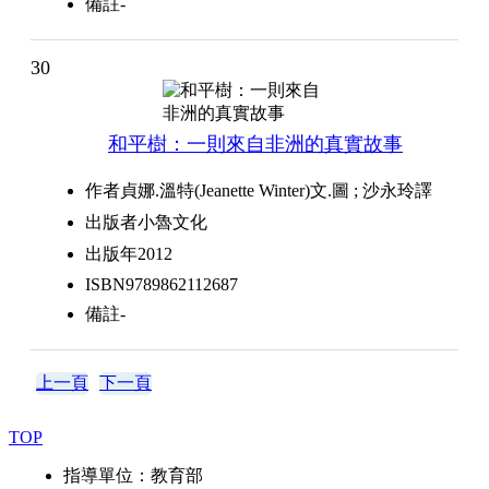
備註
-
30
和平樹：一則來自非洲的真實故事
作者
貞娜.溫特(Jeanette Winter)文.圖 ; 沙永玲譯
出版者
小魯文化
出版年
2012
ISBN
9789862112687
備註
-
上一頁
下一頁
TOP
指導單位：教育部