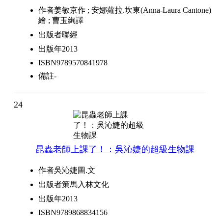
作者
姜敏京作 ; 安娜蘿拉.坎東(Anna-Laura Cantone)
繪 ; 曹玉絢譯
出版者
聯經
出版年
2013
ISBN
9789570841978
備註
-
24
昆蟲老師上課了！：吳沁婕的超級生物課
作者
吳沁婕圖.文
出版者
策馬入林文化
出版年
2013
ISBN
9789868834156