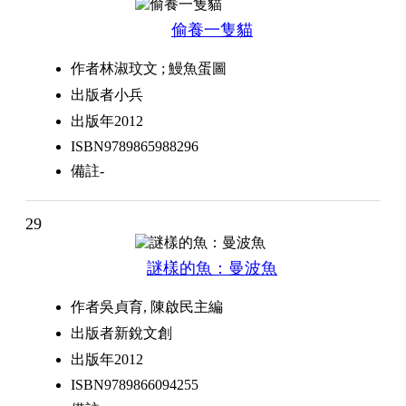
偷養一隻貓
作者
林淑玟文 ; 鰻魚蛋圖
出版者
小兵
出版年
2012
ISBN
9789865988296
備註
-
29
謎樣的魚：曼波魚
作者
吳貞育, 陳啟民主編
出版者
新銳文創
出版年
2012
ISBN
9789866094255