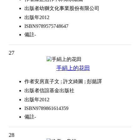
出版者
幼獅文化事業股份有限公司
出版年
2012
ISBN
9789575748647
備註
-
27
手絹上的花田
作者
安房直子文 ; 許文綺圖 ; 彭懿譯
出版者
信誼基金出版社
出版年
2012
ISBN
9789861614359
備註
-
28