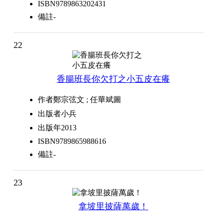
ISBN
9789863202431
備註
-
22
香腸班長你欠打之小五皮在癢
作者
鄭宗弦文 ; 任華斌圖
出版者
小兵
出版年
2013
ISBN
9789865988616
備註
-
23
拿坡里披薩萬歲！