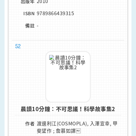
2010
出版年
9789866439315
ISBN
-
備註
52
晨讀10分鐘：不可思議！科學故事集2
渡邊利江(COSMOPLA), 入澤宣幸, 甲
作者
斐望作 ; 詹慕如譯