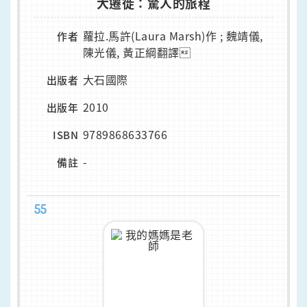
大遷徙：驚人的旅程
蘿拉.馬許(Laura Marsh)作 ; 魏靖儀,
作者
陳光儀, 黃正綱翻譯
大石國際
出版者
2010
出版年
9789868633766
ISBN
-
備註
55