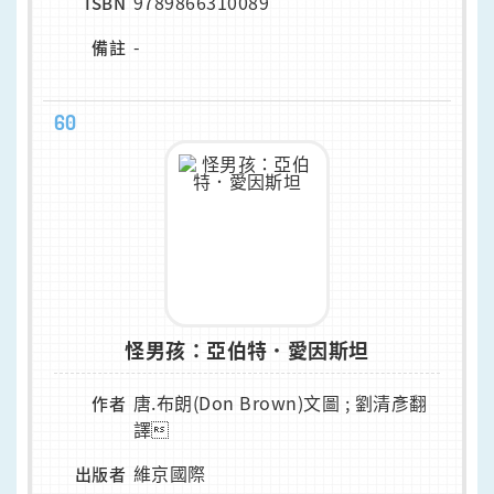
9789866310089
ISBN
-
備註
60
怪男孩：亞伯特．愛因斯坦
唐.布朗(Don Brown)文圖 ; 劉清彥翻
作者
譯
維京國際
出版者