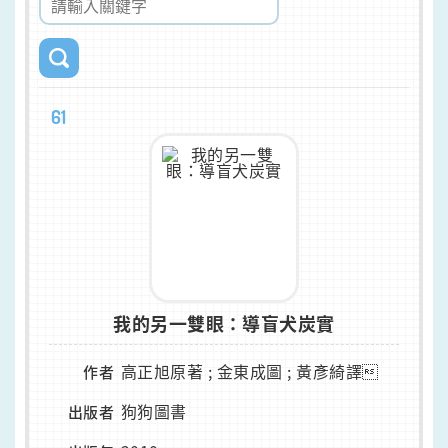
61
我的另一雙眼：導盲犬炭實
高正旭原著 ; 金東成圖 ; 黃彥綺譯
作者
狗狗圖書
出版者