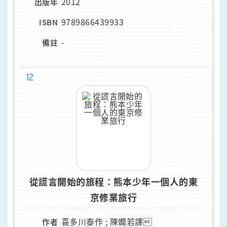
2012
出版年
9789866439933
ISBN
-
備註
12
從謊言開始的旅程：熊本少年一個人的東
京修業旅行
喜多川泰作 ; 陳嫺若譯
作者