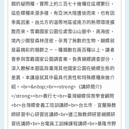
題的疑問種，實際上約三百七十幾種在這裡繁衍，
這些蝶種來源多樣，有亞洲大陸遷徙而來，也有因
季風因素，由北方的溫帶地區或南方的熱帶環境擴
散而來。雪霸國家公園位處雪山山脈中、高海拔，
境內少開發森林茂密，孕育了無數的生物，蝴蝶就
是最精彩的類群之ㄧ，種類數在兩百種以上。講者
曾參與雪霸國家公園調查案，負責蝴蝶調查部分，
深入瞭解本園區與臺灣其他國家公園在蝴蝶生態的
差異，本講座就其中最具代表性和特殊蝶種來做介
紹。<br>&nbsp;<br><strong>《講師簡介》
</strong><br>黃行七<br>臺灣蝴蝶保育學會顧問
<br>台灣蝶會義工培訓講師<br>台北市‧宜蘭縣教
師研習中心研習班講師<br>連江縣教師研習蝴蝶研
習班講師<br>台電員工訓練課程講師<br>基隆市野