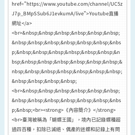
href="https://www.youtube.com/channel/UC5z
J7p_BMpSSub6J1evkumA/live">Youtube直播
網址</a>
<br>&nbsp;&nbsp;&nbsp;&nbsp;&nbsp;&nbsp;
&nbsp;&nbsp;&nbsp;&nbsp;&nbsp;&nbsp;&nbs
p;&nbsp;&nbsp;&nbsp;&nbsp;&nbsp;&nbsp;&n
bsp;&nbsp;&nbsp;&nbsp;&nbsp;&nbsp;&nbsp;&
nbsp;&nbsp;&nbsp;&nbsp;&nbsp;&nbsp;&nbsp;
&nbsp;&nbsp;&nbsp;&nbsp;
<br>&nbsp;&nbsp;&nbsp;&nbsp;&nbsp;&nbsp;
&nbsp;&nbsp;&nbsp;&nbsp;&nbsp;&nbsp;&nbs
p;&nbsp;<br><strong>《內容簡介》</strong>
<br>臺灣被稱為「蝴蝶王國」，境內已記錄蝶種超
過四百種，扣除已滅絕、偶產的迷蝶和記錄上有問