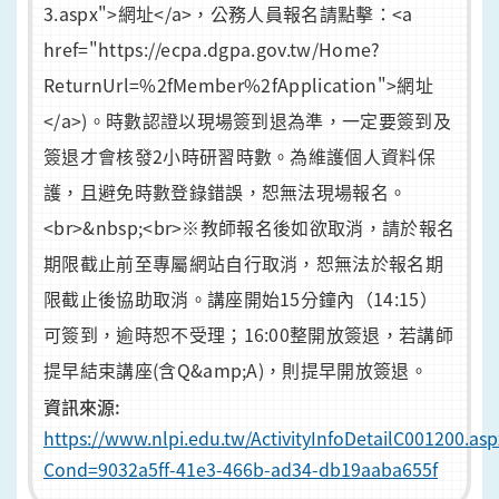
3.aspx">網址</a>，公務人員報名請點擊：<a
href="https://ecpa.dgpa.gov.tw/Home?
ReturnUrl=%2fMember%2fApplication">網址
</a>)。時數認證以現場簽到退為準，一定要簽到及
簽退才會核發2小時研習時數。為維護個人資料保
護，且避免時數登錄錯誤，恕無法現場報名。
<br>&nbsp;<br>※教師報名後如欲取消，請於報名
期限截止前至專屬網站自行取消，恕無法於報名期
限截止後協助取消。講座開始15分鐘內（14:15）
可簽到，逾時恕不受理；16:00整開放簽退，若講師
提早結束講座(含Q&amp;A)，則提早開放簽退。
資訊來源:
https://www.nlpi.edu.tw/ActivityInfoDetailC001200.asp
Cond=9032a5ff-41e3-466b-ad34-db19aaba655f