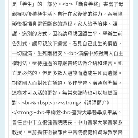
是「善生」的一部分。<br>「斷食善終」書寫了母
親罹病後積極生活、自行在家復健的毅力，吞嚥障
礙後拒插鼻胃管斷食的過程，家人給予陪伴、照
護、道別的方式。因為請母親回顧生平、舉辦生前
告別式，讓母親放下遺憾、看見自己此生的價值，
一切圓滿，生死兩相安。<br>演講中將對病人自主
權利法，亟待通過的尊嚴善終法做介紹和建言。死
亡是必然的，但是多數人避談而造成生死兩遺憾。
期望國人面對死亡議題，多作學習、溝通與準備，
這樣才可以活的更好，無常來臨時也可以坦然面
對。<br>&nbsp;<br><strong>《講師簡介》
</strong><br>畢柳鶯<br>臺灣大學醫學系畢業。
曾任台中市立復健醫院院長、中山醫學大學醫學系
教授，目前擔任衛福部台中醫院復健科資深教學醫