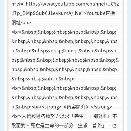
href="https://www.youtube.com/channel/UC5z
J7p_BMpSSub6J1evkumA/live">Youtube直播
網址</a>
<br>&nbsp;&nbsp;&nbsp;&nbsp;&nbsp;&nbsp;
&nbsp;&nbsp;&nbsp;&nbsp;&nbsp;&nbsp;&nbs
p;&nbsp;&nbsp;&nbsp;&nbsp;&nbsp;&nbsp;&n
bsp;&nbsp;&nbsp;&nbsp;&nbsp;&nbsp;&nbsp;&
nbsp;&nbsp;&nbsp;&nbsp;&nbsp;&nbsp;&nbsp;
&nbsp;&nbsp;&nbsp;&nbsp;
<br>&nbsp;&nbsp;&nbsp;&nbsp;&nbsp;&nbsp;
&nbsp;&nbsp;&nbsp;&nbsp;&nbsp;&nbsp;&nbs
p;&nbsp;<br><strong>《內容簡介》</strong>
<br>人們經過各種努力以求「善生」，卻對死亡不
敢面對。死亡是生命的一部分，追求「善終」，也