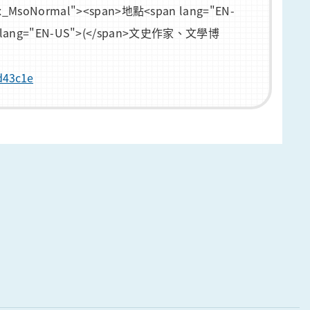
_x_x_MsoNormal"><span>地點<span lang="EN-
n lang="EN-US">(</span>文史作家、文學博
d43c1e