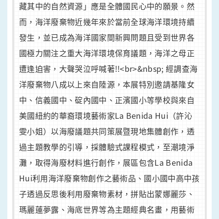
藏其中的自然資源」應是全體國民心中的願景。然
而，海洋廢棄物近幾年來於當前全球海洋環境持續
發生，並已成為海洋國家間新興問題且受到世界各
國極力關注之重大海洋環境保育議題，海洋之母正
遭逢迫害，大聲哭泣呼喊著!!<br>&nbsp; 經調查海
洋廢棄物八成以上來自陸源，本展特別邀請基隆女
中、信義國中、碇內國中、正濱國小等學校與來自
美國紐約的華裔環境藝術家La Benida Hui（許沁
雯小姐）以海廢議題共同策展暨現地集體創作，透
過主題教學的引導，採體驗式課程模式，至潮境淨
灘，取得海廢材料進行創作，展區包含La Benida
Hui利用海洋廢棄物創作之藝術品、國小國中高中孩
子透過反思後利用廢棄物素材，拼貼出蒙娜麗莎、
瑪麗蓮夢露、海底世界等為主題經典名畫，用藝術