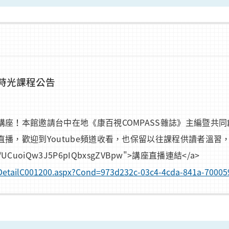
好時光課程公告
！本館邀請台中在地《康百視COMPASS雜誌》主編暨共同創
，歡迎到Youtube頻道收看，也保留以往課程供讀者溫習，歡
nnel/UCuoiQw3J5P6pIQbxsgZVBpw">講座直播連結</a>
nfoDetailC001200.aspx?Cond=973d232c-03c4-4cda-841a-7000