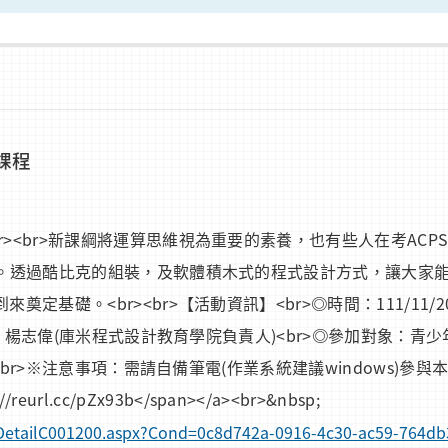
課程
<br>新課綱將運算思維視為重要的素養，也有些人在考ACPS
程。透過酷比克的組裝，及軟體積木式的程式設計方式，讓大家
。<br><br>【活動資訊】<br>◎時間：111/11/20 上午 
講師：楊志偉(庫米程式設計教育學院負責人)<br>◎參加對象：青
<br>※注意事項：需請自備筆電(作業系統建議windows)參與本課
://reurl.cc/pZx93b</span></a><br>&nbsp;
nfoDetailC001200.aspx?Cond=0c8d742a-0916-4c30-ac59-764d