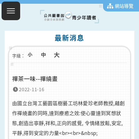
網站導覽
:::
最新消息
:::
字級：
:::
禪茶一味--禪繞畫
2022-11-16
由國立台灣工藝園區樹藝工坊林愛珍老師教授,藉創
作禪繞畫的同時,達到療癒之效:使心靈達到冥想狀
態,創造出寧靜,祥和,正向的感覺, 令情緒放鬆,安定,
平靜,得到安定的力量<br><br>&nbsp;