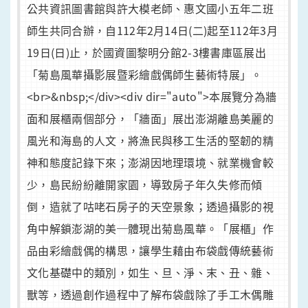
公共資訊圖書館與許大模老師、惠文國小五年二班
師生共同合辦，自112年2月14日(二)起至112年3月
19日(日)止，於國資圖黎明分館2-3樓書庫區展出
「菊島風華攝影展暨彩繪戲偶師生藝術特展」。
<br>&nbsp;</div><div dir="auto">本展覽分為牆
面和展櫃兩個部分，「牆面」展出澎湖離島美麗的
風光和海島的人文，將漁民與移工生活的堅韌的精
神和態度記錄下來；澎湖因地理環境、就業機會較
少，島民紛紛離開家園，導致房子年久失修而傾
倒，造就了咕咾石房子的天空景象；透過攝影的視
角中解鎖澎湖的美─體現出菊島風華。「展櫃」作
品由彩繪戲偶的構思，讓學生藉由布袋戲傳統藝術
文化基礎中的類別，如生、旦、淨、末、丑、雜、
獸等，透過創作過程中了解布袋戲除了手工木偶雕