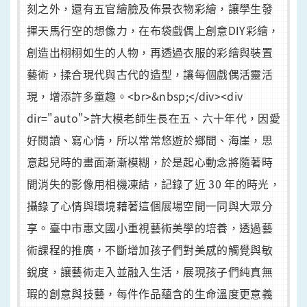
刻之外，還有五官繪臉及佈景衣物彩繪，讓學生發
揮天馬行空的想像力，在布袋戲偶上創意DIY彩繪，
創造出栩栩如生的人物，再透過衣服的彩繪與裝置
藝術，揉合現代與古代的造型，讓每個戲偶活靈活
現，增添許多童趣。<br>&nbsp;</div><div
dir="auto">許大模老師生長在五、六十年代，因愛
好閱讀、寫心情，所以常常悠遊於鄉間、海崖，思
意起兒時的畫面漸漸模糊，於是起心動念將隨著時
間消失的影像用相機凍結，記錄了近 30 年的時光，
攝錄了心情與環境藉著這個展場空間一同與大眾分
享。臺中市惠文國小重視藝術美學的培養，透過藝
術課程的推廣，不斷增加孩子們對美感的觸覺與敏
銳度，讓藝術走入並融入生活，展現孩子們純真無
瑕的創意與技藝，每件作品蘊含的生命溫度更意義