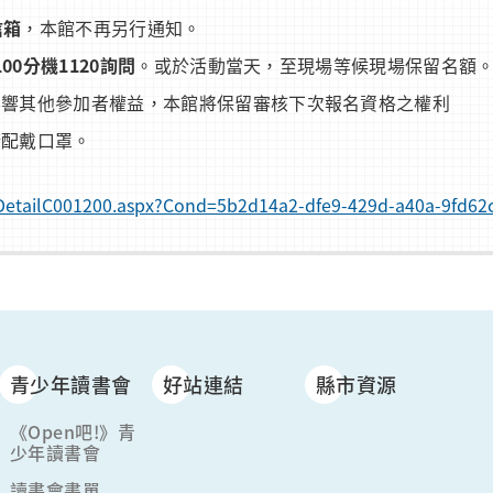
信箱
，本館不再另行通知。
100
分機
1120
詢問
。或於活動當天，至現場等候現場保留名額
影響其他參加者權益，本館將保留審核下次報名資格之權利
請配戴口罩。
foDetailC001200.aspx?Cond=5b2d14a2-dfe9-429d-a40a-9fd62
青少年讀書會
好站連結
縣市資源
《Open吧!》青
少年讀書會
讀書會書單