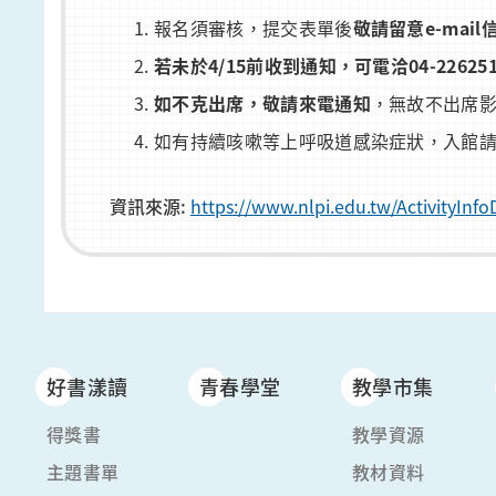
報名須審核，提交表單後
敬請留意
e-mail
若未於
4/15
前收到通知，可電洽
04-22625
如不克出席，敬請來電通知
，無故不出席
如有持續咳嗽等上呼吸道感染症狀，入館
資訊來源:
https://www.nlpi.edu.tw/ActivityIn
好書漾讀
青春學堂
教學市集
得獎書
教學資源
主題書單
教材資料