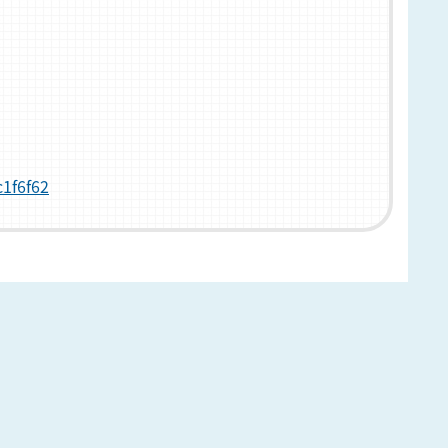
。
c1f6f62