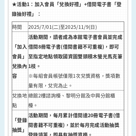
★
活動1：加入會員「兌換好禮」+借閱電子書「登
錄抽好禮」：
時間
2025/7/01(二)至2025/11/9(日)
活動期間，讀者成為本館電子書會員並完成
「加入
借閱8冊電子書(借閱書籍不可重複)，即可
會員」
至指定地點領取國資圖雙頭積木螢光馬克筆
兌換內
1枝。
容
※每組會員帳號僅限1次兌獎資格，獎項數
量有限，兌完為止。
兌換地
總館2樓諮詢檯、黎明分館及中興分館櫃
點
檯。
活動期間，每月累計借閱達20冊電子書(借
「登錄
閱書籍不可重複)，並於每月完成活動抽獎
抽獎」
登錄填答，即具有抽獎資格。