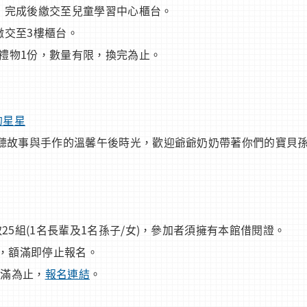
單，完成後繳交至兒童學習中心櫃台。
繳交至3樓櫃台。
小禮物1份，數量有限，換完為止。
的星星
聽故事與手作的溫馨午後時光，歡迎爺爺奶奶帶著你們的寶貝
5組(1名長輩及1名孫子/女)，參加者須擁有本館借閱證。
後，額滿即停止報名。
額滿為止，
報名連結
。