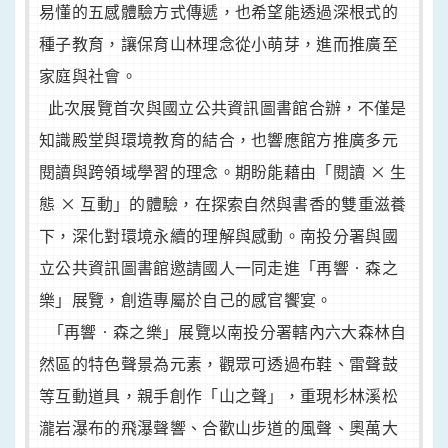
易懂的五感體驗方式傳遞，也希望能透過深根式的
種子教育，讓保育山林理念從小萌芽，進而推廣至
家庭與社會。
此次展覽首次與國立公共資訊圖書館合辦，不僅是
知識殿堂與環境教育的結合，也響應館方推廣多元
閱讀與跨領域學習的理念。期盼能藉由「閱讀 × 生
態 × 互動」的體驗，在探索自然與書香的雙重滋養
下，深化對環境永續的理解與感動。南投分署與國
立公共資訊圖書館邀請國人一同走進「再響‧森之
樂」展覽，創造專屬於自己的感官饗宴。
「再響‧森之樂」展覽以南投分署轄內六大森林自
然區的特色聲景為元素，觀眾可透過布鞋、雷聲鼓
等互動道具，親手創作「山之聲」，重現杉林溪松
瀧岩瀑布的飛瀑聲響、合歡山步道的風聲、奧萬大