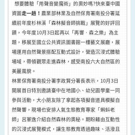
想要體驗「用聲音變魔術」的奧妙嗎?快來臺中國
資圖
走一趟！
農業部林業及自然保育署南投分署延
續前年度杉林溪「森林擬音師挑戰」展覽的好評回
饋，今年度10月3日起再以「再響‧森之樂」為主
題，移展至國立公共資訊圖書館一樓藝文展廳，展
場運用自然聲景搭配互動式設計，營造沉浸式體驗
場域，帶領觀眾走進森林，感受南投六大自然區的
美麗風貌。
林業保育署南投分署李政賢分署長表示，10月3日
開展首日特別邀請臺中在地國小、幼兒園學童一同
參與活動，大小朋友除了拿起各項擬音道具模擬自
然聲響，現場也安排人氣生態教育專家「蝌蚪老
師」呂軍逸介紹自然森林的奧秘。期盼藉由互動性
的沉浸式展覽模式，讓生態教育透過趣味、活潑且