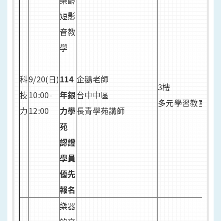
樂齡
人
短影
20
音教
8/2
學
開
認
科
9/20(日)
114
企鵝老師
學
3樓
技
10:00-
年銀
台中中區
報
多元學習教室
力
12:00
力學
長青學苑講師
苑
8/2
認證
開
學員
一
優先
讀
報名
報
樂器