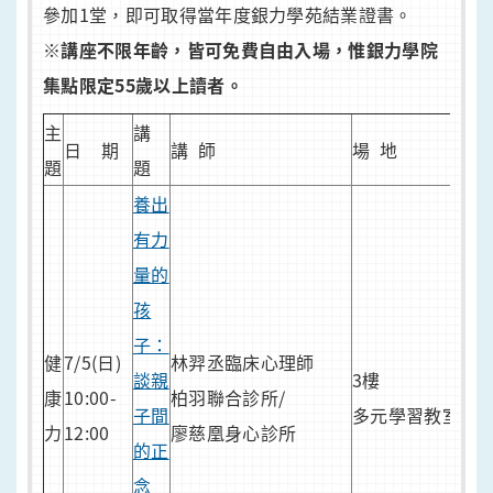
參加1堂，即可取得當年度銀力學苑結業證書。
※講座不限年齡，皆可免費自由入場，惟銀力學院
集點限定55歲以上讀者。
主
講
日 期
講 師
場 地
備
題
題
養出
有力
量的
孩
子：
健
7/5(日)
林羿丞臨床心理師
談親
3樓
康
10:00-
柏羽聯合診所/
子間
多元學習教室
力
12:00
廖慈凰身心診所
的正
念