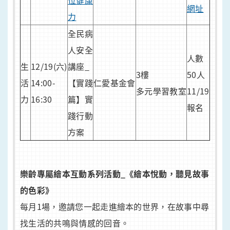
位健康
網址
力
全民病
人安全
人數
生
12/19(六)
講座_
3樓
50人
活
14:00-
【實踐
仁愛基金會
多元學習教室
11/19
力
16:30
篇】實
報名
踐行動
方案
樂齡專屬繪本互動系列活動_《繪本悅動，聽見故事
的色彩》
每月1場，邀請您一起走進繪本的世界，在故事中尋
找生活的共鳴與情感的回音。