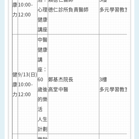
康
10:00-
心理
德仁診所負責醫師
多元學習教室
力
12:00
健康
講座
中醫
健康
講
座：
健
9/13(日)
60
鄭基杰院長
3樓
康
10:00-
歲後
高堂中醫
多元學習教室
力
12:00
的樂
活
人生
計劃