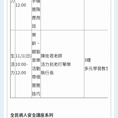
力
手機
12:00
報
進階
應用
班
樂
齡、
銀髮
生
11/1(日)
陳玫君老師
音樂
3樓
活
10:00-
活力抗老打擊樂
活動
多元學習教室
力
12:00
執行長
帶領
實務
技巧
全民病人安全講座系列