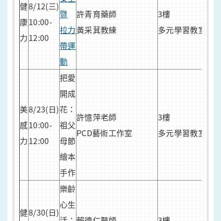
健
8/12(三)
暨
許青育藥師
3樓
7/1
康
10:00-
拉力
黃采萁教練
多元學習教室
報
力
12:00
帶運
報
動
網
把愛
20
開成
組
美
8/23(日)
花：
許憶萍老師
3樓
祖
感
10:00-
祖父
PCD藝術工作室
多元學習教室
優
力
12:00
母節
7/2
繪本
報
手作
樂齡
心生
健
8/30(日)
活：
賴德仁醫師
3樓