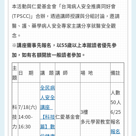
本活動與仁愛基金會「台灣病人安全推廣同好會
(TPSCC)」合辦，透過講師授課與分組討論，邀請
醫、護、藥學病人安全專家主講分享就醫安全觀
念。
※講座需事先報名，以55歲以上本館讀者優先參
加，如有名額開放一般讀者參加。
主
日 期
講 題
講 師
場 地
備註
題
全民病
人數
人安全
50人
科
7/18(六)
講座_
3樓
6/25
技
14:00-
【科技
仁愛基金會
多元學習教室
報名
力
16:30
篇】數
報名