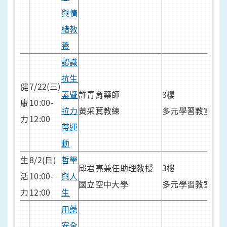
與情
緒教
養
認識
人
抗生
40
健
7/22(三)
素暨
許青育藥師
3樓
7/1
康
10:00-
拉力
黃采萁教練
多元學習教室
報
力
12:00
帶運
報
動
網
生
8/2(日)
哲學
邱君亮兼任助理教授
3樓
活
10:00-
與人
國立空中大學
多元學習教室
力
12:00
生
用藥
人
安全
40