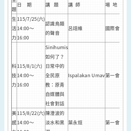
日 期
講 題
講 師
場 地
題
生
115/7/25(六)
認識鳥類
活
14:00～
呂翊維
國際會議廳
的聲音
力
16:00
Sinihumis
如何了？
科
115/8/1(六)
日常中的
技
14:00～
全民原
Ispalakan Umav
第一會議室
力
16:00
教：原青
自媒體與
社會對話
美
115/8/22(六)
陳澄波的
感
14:00～
淡水和黑
葉永烜
第一會議室