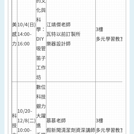
的文
化與
科
人
美
10/4(日)
江靖傑老師
學：
3樓
30
感
14:00-
瓦特以前訂製所
DIY
多元學習教室
9/3
力
16:00
樂器設計師
吸管
報
笛子
工作
坊
數位
科技
銀力
10/20-
人
科
大躍
12/8(二)
慕慕老師
3樓
20
技
進
10:00-
假新聞清潔劑資深講師
多元學習教室
9/2