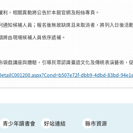
權利，相關異動將公告於本館官網及粉絲專頁。
利通知候補人員；報名後無故缺席且未取消者，將列入日後活
額將由現場候補人員依序遞補。
布袋戲講座與體驗，引導民眾認識臺語文化及傳統表演藝術，
nfoDetailC001200.aspx?Cond=b507e72f-dbb9-4dbd-83bd-94e
青少年讀書會
好站連結
縣市資源