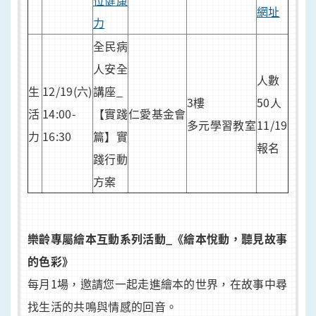
位健康
網址
力
全民病
人安全
人數
生
12/19(六)
講座_
3樓
50人
活
14:00-
【實踐
仁愛基金會
多元學習教室
11/19
力
16:30
篇】實
報名
踐行動
方案
樂齡專屬繪本互動系列活動_《繪本悅動，聽見故事
的色彩》
每月1場，邀請您一起走進繪本的世界，在故事中尋
找生活的共鳴與情感的回音。