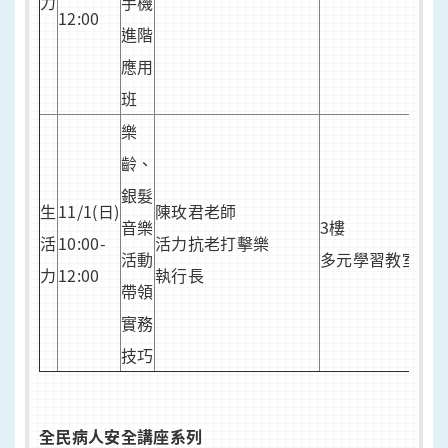
力
手機
12:00
報
進階
應用
班
樂
齡、
銀髮
生
11/1(日)
陳玫君老師
音樂
3樓
活
10:00-
活力抗老打擊樂
活動
多元學習教室
力
12:00
執行長
帶領
實務
技巧
全民病人安全講座系列