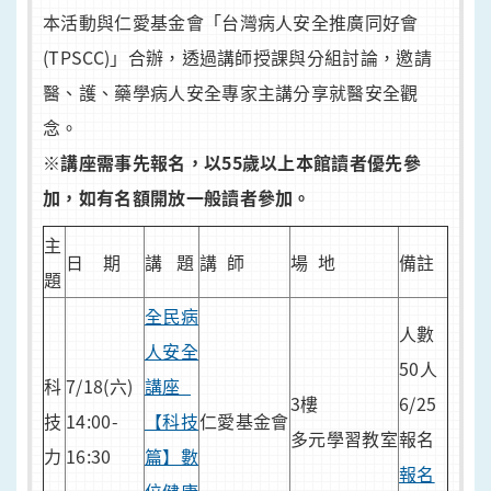
本活動與仁愛基金會「台灣病人安全推廣同好會
(TPSCC)」合辦，透過講師授課與分組討論，邀請
醫、護、藥學病人安全專家主講分享就醫安全觀
念。
※講座需事先報名，以55歲以上本館讀者優先參
加，如有名額開放一般讀者參加。
主
日 期
講 題
講 師
場 地
備註
題
全民病
人數
人安全
50人
科
7/18(六)
講座_
3樓
6/25
技
14:00-
【科技
仁愛基金會
多元學習教室
報名
力
16:30
篇】數
報名