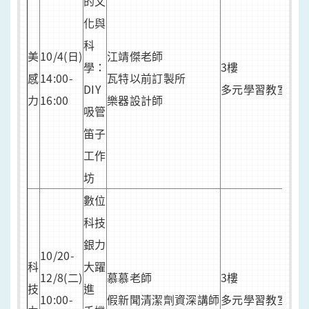
的文
化與
科
人
美
10/4(日)
江靖傑老師
學：
3樓
30
感
14:00-
瓦特以前訂製所
DIY
多元學習教室
9/3
力
16:00
樂器設計師
吸管
報
笛子
工作
坊
數位
科技
銀力
10/20-
人
科
大躍
12/8(二)
慕慕老師
3樓
20
技
進
10:00-
假新聞清潔劑資深講師
多元學習教室
9/2