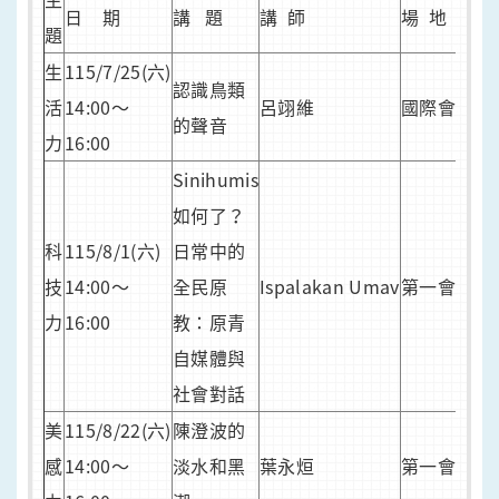
日 期
講 題
講 師
場 地
題
生
115/7/25(六)
認識鳥類
活
14:00～
呂翊維
國際會議廳
的聲音
力
16:00
Sinihumis
如何了？
科
115/8/1(六)
日常中的
技
14:00～
全民原
Ispalakan Umav
第一會議室
力
16:00
教：原青
自媒體與
社會對話
美
115/8/22(六)
陳澄波的
感
14:00～
淡水和黑
葉永烜
第一會議室