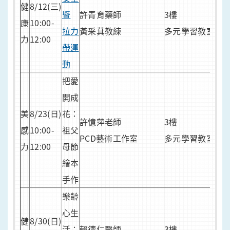
健
8/12(三)
暨
許青育藥師
3樓
7/1
康
10:00-
拉力
黃采萁教練
多元學習教室
報
力
12:00
帶運
報
動
網
把愛
20
開成
組
美
8/23(日)
花：
許憶萍老師
3樓
祖
感
10:00-
祖父
PCD藝術工作室
多元學習教室
優
力
12:00
母節
7/2
繪本
報
手作
樂齡
心生
健
8/30(日)
活：
賴德仁醫師
3樓