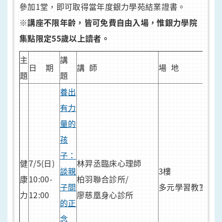
參加1堂，即可取得當年度銀力學苑結業證書。
※講座不限年齡，皆可免費自由入場，惟銀力學院
集點限定55歲以上讀者。
主
講
日 期
講 師
場 地
備
題
題
養出
有力
量的
孩
子：
健
7/5(日)
林羿丞臨床心理師
談親
3樓
康
10:00-
柏羽聯合診所/
子間
多元學習教室
力
12:00
廖慈凰身心診所
的正
念