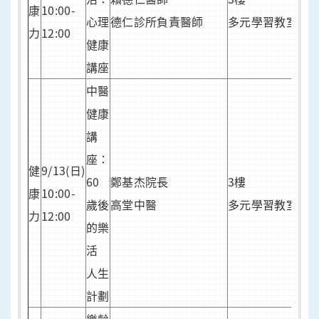
康
10:00-
心理
德仁診所負責醫師
多元學習教室
力
12:00
健康
講座
中醫
健康
講
座：
健
9/13(日)
60
鄭基杰院長
3樓
康
10:00-
歲後
高堂中醫
多元學習教室
力
12:00
的樂
活
人生
計劃