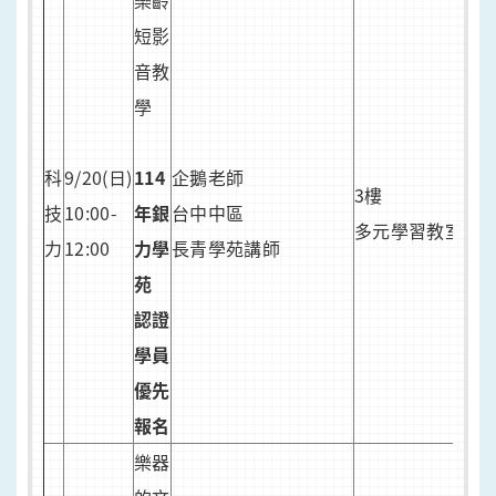
樂齡
人
短影
20
音教
8/2
學
開
認
科
9/20(日)
114
企鵝老師
學
3樓
技
10:00-
年銀
台中中區
報
多元學習教室
力
12:00
力學
長青學苑講師
苑
8/2
認證
開
學員
一
優先
讀
報名
報
樂器