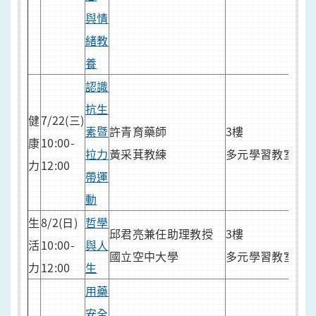
與情
緒教
養
認識
人
抗生
40
健
7/22(三)
素暨
許青育藥師
3樓
7/1
康
10:00-
拉力
黃采萁教練
多元學習教室
報
力
12:00
帶運
報
動
網
生
8/2(日)
哲學
邱君亮兼任助理教授
3樓
活
10:00-
與人
國立空中大學
多元學習教室
力
12:00
生
用藥
人
安全
40