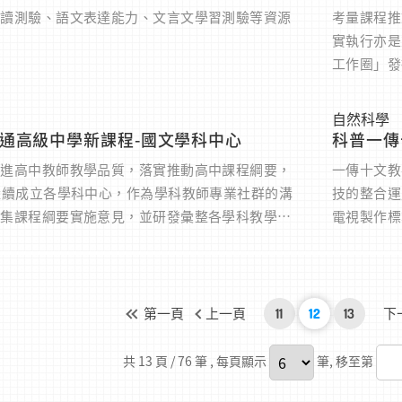
閱讀測驗、語文表達能力、文言文學習測驗等資源
考量課程推
實執行亦是
工作圈」發
籌學科中心
導支援網絡
自然科學
通高級中學新課程-國文學科中心
科普一傳
精進高中教師教學品質，落實推動高中課程綱要，
一傳十文教
陸續成立各學科中心，作為學科教師專業社群的溝
技的整合運
蒐集課程綱要實施意見，並研發彙整各學科教學資
電視製作標
辦理教師專業成長研習。
家研究，以
學習新體驗
質且友善之
的展現。
第一頁
上一頁
11
12
13
下
共 13 頁 / 76 筆
, 每頁顯示
筆, 移至第