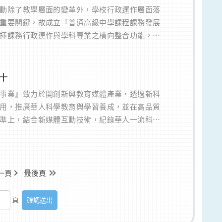
動除了教學層面的變革外，學校行政運作層面落
重要關鍵，故成立「普通高級中學課程課務發展
揮課務行政運作與學科專業之橫向整合功能，統
運作機制，建立全國高中課程綱要推動之縱向輔
系統，提升高中新課程推動成效。
十
事業』致力於開創新興教育媒體產業，透過新科
用，推廣華人科學教育與學習養成，並在高品質
準上，結合新媒體互動技術，紀錄華人一流科學
及貼近時代議題相關之重要科學知識內容，創造
與知識影響力。希冀結合教學現場需求，建立優
媒體社群互動工具，拓展學習視野及知識應用性
一頁
最後頁
頁