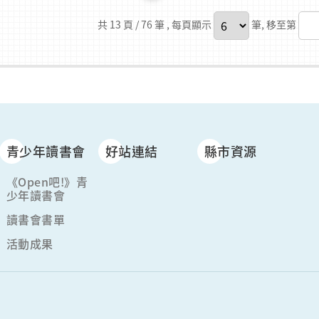
。
共 13 頁 / 76 筆
, 每頁顯示
筆, 移至第
青少年讀書會
好站連結
縣市資源
《Open吧!》青
少年讀書會
讀書會書單
活動成果