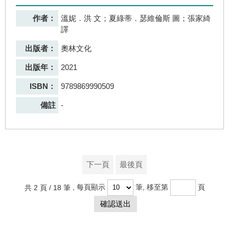
作者：
溫妮．洪 文；夏綠蒂．瑟維倫斯 圖；張家綺
譯
出版者：
奧林文化
出版年：
2021
ISBN：
9789869990509
備註
-
下一頁
最後頁
共 2 頁 / 18 筆
, 每頁顯示
筆, 移至第
頁