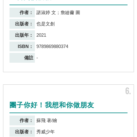
作者：
諶淑婷 文；詹廸薾 圖
出版者：
也是文創
出版年：
2021
ISBN：
9789869880374
備註
-
6
團子你好！我想和你做朋友
作者：
蘇飛 著/繪
出版者：
秀威少年