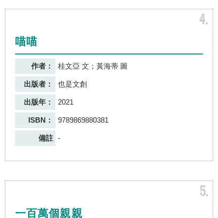
4
喵喵
作者：
桂文亞 文；黃海蒂 圖
出版者：
也是文創
出版年：
2021
ISBN：
9789869880381
備註
-
5
一百萬個親親