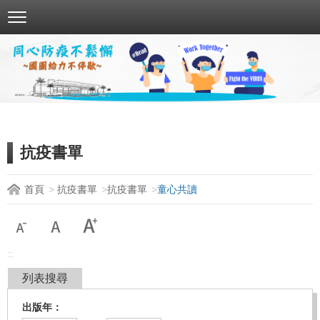
跳
到
主
要
內
容
區
塊
抗疫書單
首頁
抗疫書單
抗疫書單
童心共讀
:::
列表搜尋
出版年