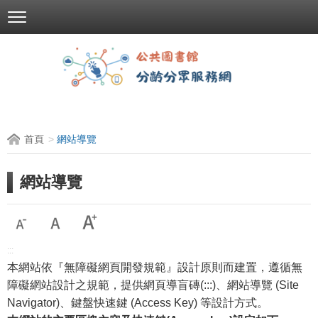
跳
到
主
要
內
容
區
塊
首頁
網站導覽
網站導覽
:::
本網站依『無障礙網頁開發規範』設計原則而建置，遵循無
障礙網站設計之規範，提供網頁導盲磚(:::)、網站導覽 (Site
Navigator)、鍵盤快速鍵 (Access Key) 等設計方式。