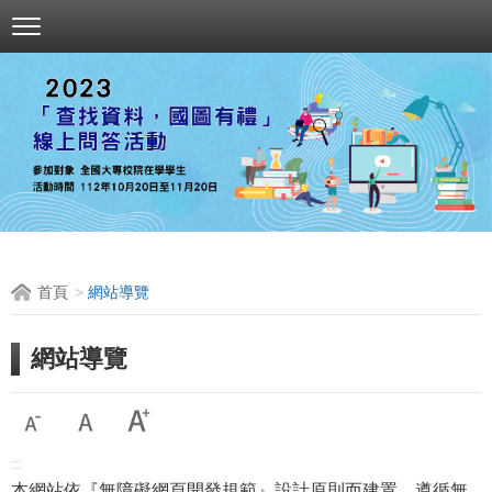
跳
到
主
要
內
容
區
塊
首頁
網站導覽
網站導覽
:::
本網站依『無障礙網頁開發規範』設計原則而建置，遵循無