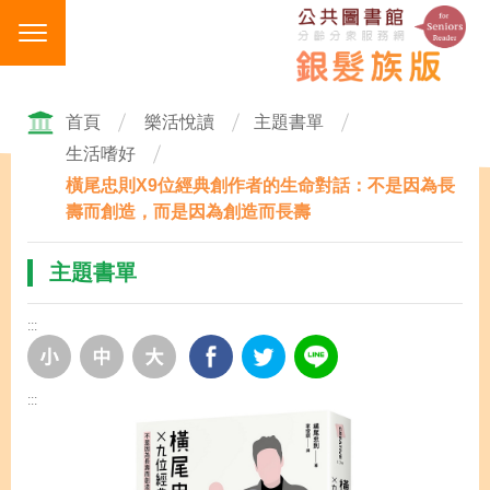
跳
到
主
要
內
首頁
樂活悅讀
主題書單
容
生活嗜好
區
橫尾忠則X9位經典創作者的生命對話：不是因為長
塊
壽而創造，而是因為創造而長壽
主題書單
:::
:::