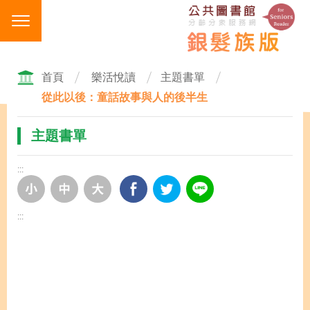
跳
到
主
要
內
首頁
樂活悅讀
主題書單
容
從此以後：童話故事與人的後半生
區
塊
主題書單
:::
:::