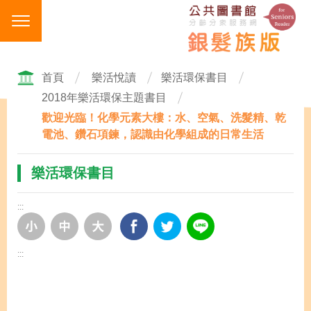
跳
到
主
要
內
首頁
樂活悅讀
樂活環保書目
容
2018年樂活環保主題書目
區
歡迎光臨！化學元素大樓：水、空氣、洗髮精、乾
塊
電池、鑽石項鍊，認識由化學組成的日常生活
樂活環保書目
:::
:::