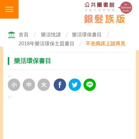
跳
到
主
要
內
首頁
樂活悅讀
樂活環保書目
容
2018年樂活環保主題書目
不在病床上說再見
區
塊
樂活環保書目
:::
:::