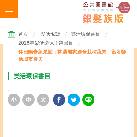
跳
到
主
要
內
首頁
樂活悅讀
樂活環保書目
容
2018年樂活環保主題書目
區
休日陽臺蔬果園：挑選居家適合栽種蔬果，當名樂
塊
活城市農夫
樂活環保書目
:::
:::