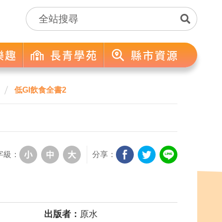
樂趣
長青學苑
縣市資源
低GI飲食全書2
字級：
分享：
出版者：
原水