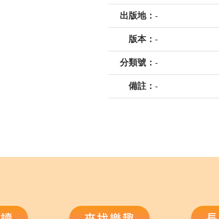
出版地：
-
版本：
-
分類號：
-
備註：
-
悅讀
來找樂趣
長