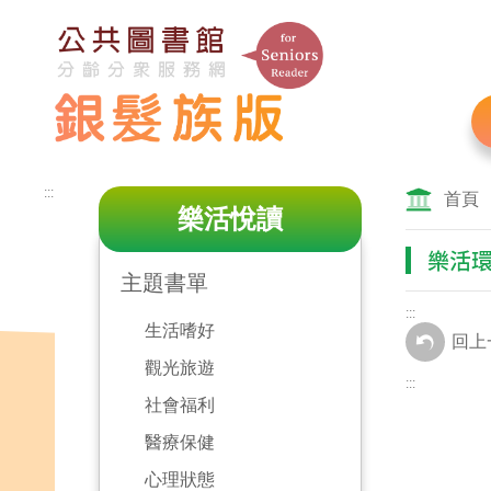
跳
到
主
要
內
容
區
:::
塊
首頁
樂活悅讀
樂活
主題書單
:::
生活嗜好
回上
觀光旅遊
:::
社會福利
醫療保健
心理狀態