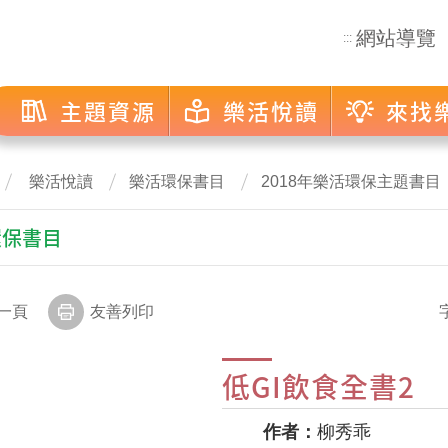
網站導覽
:::
主題資源
樂活悅讀
來找
樂活悅讀
樂活環保書目
2018年樂活環保主題書目
環保書目
一頁
友善列印
低GI飲食全書2
作者：
柳秀乖