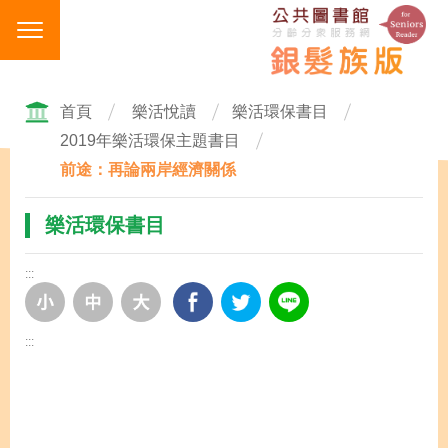
跳
到
主
要
內
首頁
樂活悅讀
樂活環保書目
容
2019年樂活環保主題書目
區
前途：再論兩岸經濟關係
塊
樂活環保書目
:::
:::