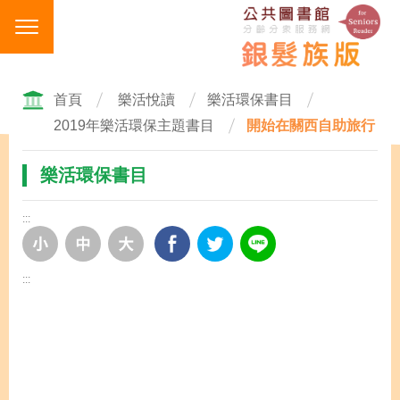
跳
到
主
要
內
首頁
樂活悅讀
樂活環保書目
容
2019年樂活環保主題書目
開始在關西自助旅行
區
塊
樂活環保書目
:::
:::