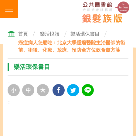
跳
到
主
要
內
首頁
樂活悅讀
樂活環保書目
容
癌症病人怎麼吃：北京大學腫瘤醫院主治醫師的術
區
前、術後、化療、放療、預防全方位飲食處方箋
塊
樂活環保書目
:::
:::