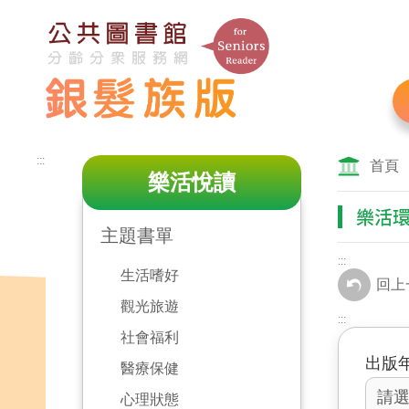
跳
到
主
要
內
容
區
:::
塊
首頁
樂活悅讀
樂活
主題書單
:::
生活嗜好
回上
觀光旅遊
:::
社會福利
出版
醫療保健
心理狀態