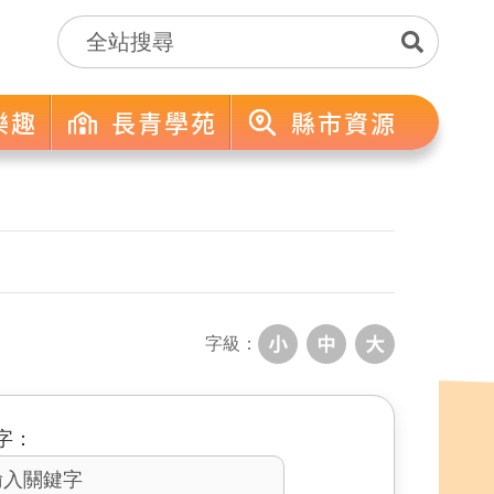
樂趣
長青學苑
縣市資源
字級：
字