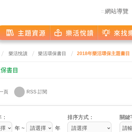
網站導覽
:::
主題資源
樂活悅讀
來找
樂活悅讀
樂活環保書目
2018年樂活環保主題書目
環保書目
一頁
RSS 訂閱
年
排序方式
關鍵
年 ~
年