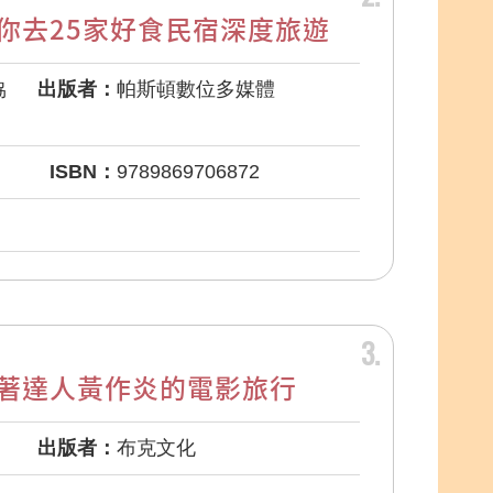
你去25家好食民宿深度旅遊
協
出版者：
帕斯頓數位多媒體
ISBN：
9789869706872
3
著達人黃作炎的電影旅行
出版者：
布克文化